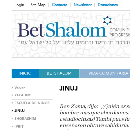
Login
Site Map
Contacto
Newsletter
Donaciones
INICIO
BETSHALOM
VIDA COMUNITARIA
JINUJ
Volver
YELADIM
ESCUELA DE NIÑOS
Ben
Zoma, dijo:
¿Quién es s
JINUJ
hombre
mas que abordamos. S
SHORASHIM
estudiocinsas) Tambi
pues fu
enseñaron obtuve sabiduría.
IVRIT