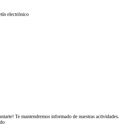
etín electrónico
puntarte! Te mantendremos informado de nuestras actividades.
ado