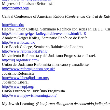
Mujeres del Judaísmo Reformista
http://ccarnet.org/
Central Conference of American Rabbis (
Conferencia Central de Ra
http://huc.edu/
Hebrew Union College, Seminario Rabínico con sedes en EEUU, Cinc
http://abraham-geiger-kolleg.de/bienvenidos.html?L=9
Abraham Geiger Kolleg, Seminario Rabínico de Berlín.
http://www.lbc.ac.uk/
Leo Baeck College, Seminario Rabínico de Londres.
http://www.reform.org.il/eng/
Movimiento Reformista y del Judaísmo Progresista en Israel.
http://urj.org/index.cfm?
Unión del Judaísmo Reformista americano y canadiense
http://www.reformjudaism.org.uk/
Judaísmo Reformista
http://www.liberaljudaism.org/
Judaísmo Liberal
http://www.eupj.org/
Unión Europea del Judaísmo Progresista.
http://www.myjewishlearning.com/
My Jewish Learning
(Plataforma divulgativa de contenido judío plu