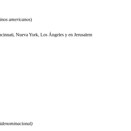
binos americanos
)
innati, Nueva York, Los Ángeles y en Jerusalem
ridenominacional)