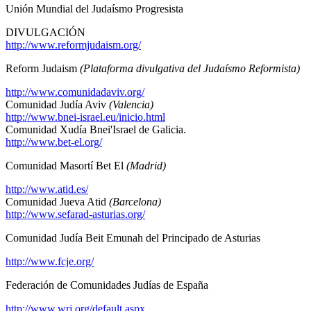
Unión Mundial del Judaísmo Progresista
DIVULGACIÓN
http://www.reformjudaism.org/
Reform Judaism
(Plataforma divulgativa del Judaísmo Reformista)
http://www.comunidadaviv.org/
Comunidad Judía Aviv
(Valencia)
http://www.bnei-israel.eu/inicio.html
Comunidad Xudía Bnei'Israel de Galicia.
http://www.bet-el.org/
Comunidad Masortí Bet El
(Madrid)
http://www.atid.es/
Comunidad Jueva Atid
(Barcelona)
http://www.sefarad-asturias.org/
Comunidad Judía Beit Emunah del Principado de Asturias
http://www.fcje.org/
Federación de Comunidades Judías de España
http://www.wrj.org/default.aspx