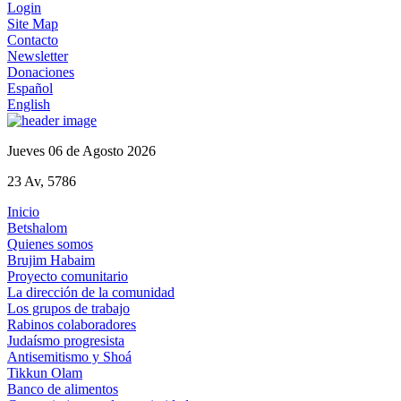
Login
Site Map
Contacto
Newsletter
Donaciones
Español
English
Jueves 06 de Agosto 2026
23 Av, 5786
Inicio
Betshalom
Quienes somos
Brujim Habaim
Proyecto comunitario
La dirección de la comunidad
Los grupos de trabajo
Rabinos colaboradores
Judaísmo progresista
Antisemitismo y Shoá
Tikkun Olam
Banco de alimentos