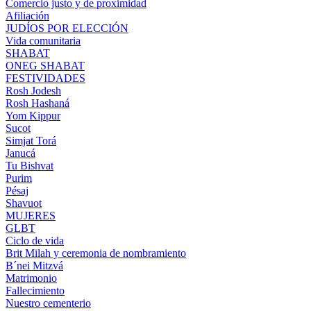
Comercio justo y de proximidad
Afiliación
JUDÍOS POR ELECCIÓN
Vida comunitaria
SHABAT
ONEG SHABAT
FESTIVIDADES
Rosh Jodesh
Rosh Hashaná
Yom Kippur
Sucot
Simjat Torá
Janucá
Tu Bishvat
Purim
Pésaj
Shavuot
MUJERES
GLBT
Ciclo de vida
Brit Milah y ceremonia de nombramiento
B´nei Mitzvá
Matrimonio
Fallecimiento
Nuestro cementerio