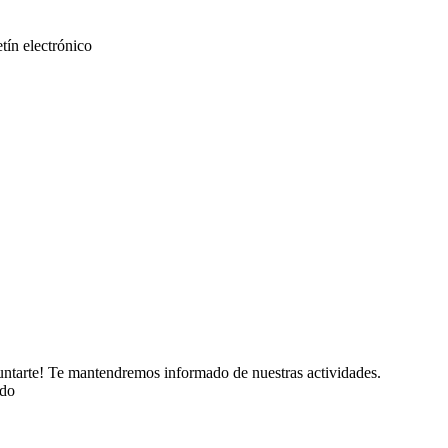
etín electrónico
puntarte! Te mantendremos informado de nuestras actividades.
ado