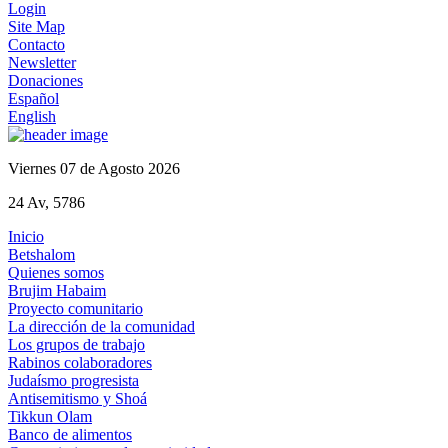
Login
Site Map
Contacto
Newsletter
Donaciones
Español
English
Viernes 07 de Agosto 2026
24 Av, 5786
Inicio
Betshalom
Quienes somos
Brujim Habaim
Proyecto comunitario
La dirección de la comunidad
Los grupos de trabajo
Rabinos colaboradores
Judaísmo progresista
Antisemitismo y Shoá
Tikkun Olam
Banco de alimentos