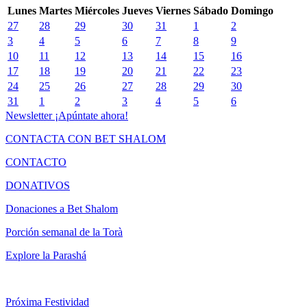
Lunes
Martes
Miércoles
Jueves
Viernes
Sábado
Domingo
27
28
29
30
31
1
2
3
4
5
6
7
8
9
10
11
12
13
14
15
16
17
18
19
20
21
22
23
24
25
26
27
28
29
30
31
1
2
3
4
5
6
Newsletter
¡Apúntate ahora!
CONTACTA CON BET SHALOM
CONTACTO
DONATIVOS
Donaciones a Bet Shalom
Porción semanal de la Torà
Explore la Parashá
Próxima Festividad