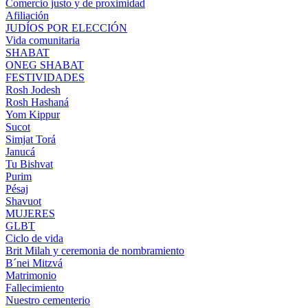
Comercio justo y de proximidad
Afiliación
JUDÍOS POR ELECCIÓN
Vida comunitaria
SHABAT
ONEG SHABAT
FESTIVIDADES
Rosh Jodesh
Rosh Hashaná
Yom Kippur
Sucot
Simjat Torá
Janucá
Tu Bishvat
Purim
Pésaj
Shavuot
MUJERES
GLBT
Ciclo de vida
Brit Milah y ceremonia de nombramiento
B´nei Mitzvá
Matrimonio
Fallecimiento
Nuestro cementerio