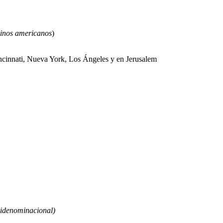
binos americanos
)
innati, Nueva York, Los Ángeles y en Jerusalem
ridenominacional)