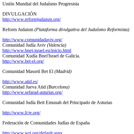
Unión Mundial del Judaísmo Progresista
DIVULGACIÓN
http://www.reformjudaism.org/
Reform Judaism
(Plataforma divulgativa del Judaísmo Reformista)
http://www.comunidadaviv.org/
Comunidad Judía Aviv
(Valencia)
http://www.bnei-israel.eu/inicio.html
Comunidad Xudía Bnei'Israel de Galicia.
http://www.bet-el.org/
Comunidad Masortí Bet El
(Madrid)
http://www.atid.es/
Comunidad Jueva Atid
(Barcelona)
http://www.sefarad-asturias.org/
Comunidad Judía Beit Emunah del Principado de Asturias
http://www.fcje.org/
Federación de Comunidades Judías de España
http://www.wrj.org/default.aspx