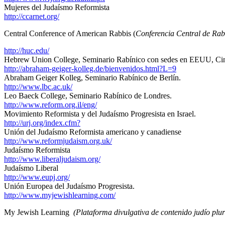
Mujeres del Judaísmo Reformista
http://ccarnet.org/
Central Conference of American Rabbis (
Conferencia Central de Ra
http://huc.edu/
Hebrew Union College, Seminario Rabínico con sedes en EEUU, Cinc
http://abraham-geiger-kolleg.de/bienvenidos.html?L=9
Abraham Geiger Kolleg, Seminario Rabínico de Berlín.
http://www.lbc.ac.uk/
Leo Baeck College, Seminario Rabínico de Londres.
http://www.reform.org.il/eng/
Movimiento Reformista y del Judaísmo Progresista en Israel.
http://urj.org/index.cfm?
Unión del Judaísmo Reformista americano y canadiense
http://www.reformjudaism.org.uk/
Judaísmo Reformista
http://www.liberaljudaism.org/
Judaísmo Liberal
http://www.eupj.org/
Unión Europea del Judaísmo Progresista.
http://www.myjewishlearning.com/
My Jewish Learning
(Plataforma divulgativa de contenido judío plu