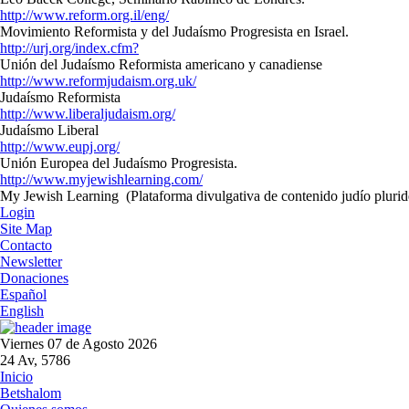
http://www.reform.org.il/eng/
Movimiento Reformista y del Judaísmo Progresista en Israel.
http://urj.org/index.cfm?
Unión del Judaísmo Reformista americano y canadiense
http://www.reformjudaism.org.uk/
Judaísmo Reformista
http://www.liberaljudaism.org/
Judaísmo Liberal
http://www.eupj.org/
Unión Europea del Judaísmo Progresista.
http://www.myjewishlearning.com/
My Jewish Learning
(Plataforma divulgativa de contenido judío pluri
Login
Site Map
Contacto
Newsletter
Donaciones
Español
English
Viernes 07 de Agosto 2026
24 Av, 5786
Inicio
Betshalom