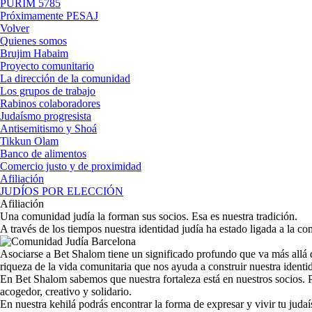
PURIM 5785
Próximamente PESAJ
Volver
Quienes somos
Brujim Habaim
Proyecto comunitario
La dirección de la comunidad
Los grupos de trabajo
Rabinos colaboradores
Judaísmo progresista
Antisemitismo y Shoá
Tikkun Olam
Banco de alimentos
Comercio justo y de proximidad
Afiliación
JUDÍOS POR ELECCIÓN
Afiliación
Una comunidad judía la forman sus socios. Esa es nuestra tradición.
A través de los tiempos nuestra identidad judía ha estado ligada a la 
Asociarse a Bet Shalom tiene un significado profundo que va más allá de
riqueza de la vida comunitaria que nos ayuda a construir nuestra ident
En Bet Shalom sabemos que nuestra fortaleza está en nuestros socios.
acogedor, creativo y solidario.
En nuestra kehilá podrás encontrar la forma de expresar y vivir tu juda