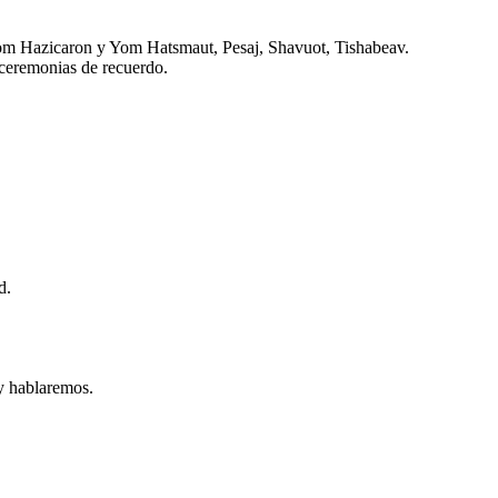
Yom Hazicaron y Yom Hatsmaut, Pesaj, Shavuot, Tishabeav.
y ceremonias de recuerdo.
d.
 hablaremos.