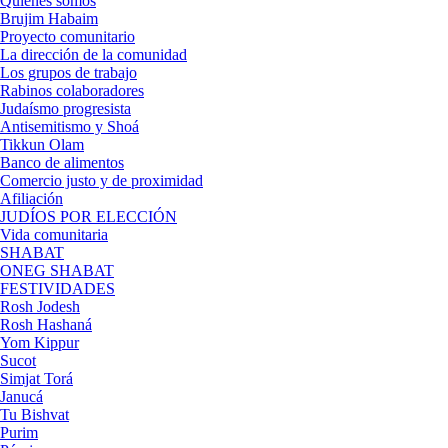
Quienes somos
Brujim Habaim
Proyecto comunitario
La dirección de la comunidad
Los grupos de trabajo
Rabinos colaboradores
Judaísmo progresista
Antisemitismo y Shoá
Tikkun Olam
Banco de alimentos
Comercio justo y de proximidad
Afiliación
JUDÍOS POR ELECCIÓN
Vida comunitaria
SHABAT
ONEG SHABAT
FESTIVIDADES
Rosh Jodesh
Rosh Hashaná
Yom Kippur
Sucot
Simjat Torá
Janucá
Tu Bishvat
Purim