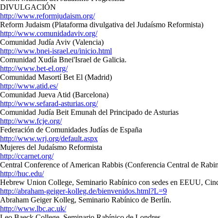
DIVULGACIÓN
http://www.reformjudaism.org/
Reform Judaism
(Plataforma divulgativa del Judaísmo Reformista)
http://www.comunidadaviv.org/
Comunidad Judía Aviv
(Valencia)
http://www.bnei-israel.eu/inicio.html
Comunidad Xudía Bnei'Israel de Galicia.
http://www.bet-el.org/
Comunidad Masortí Bet El
(Madrid)
http://www.atid.es/
Comunidad Jueva Atid
(Barcelona)
http://www.sefarad-asturias.org/
Comunidad Judía Beit Emunah del Principado de Asturias
http://www.fcje.org/
Federación de Comunidades Judías de España
http://www.wrj.org/default.aspx
Mujeres del Judaísmo Reformista
http://ccarnet.org/
Central Conference of American Rabbis (
Conferencia Central de Rabi
http://huc.edu/
Hebrew Union College, Seminario Rabínico con sedes en EEUU, Cinci
http://abraham-geiger-kolleg.de/bienvenidos.html?L=9
Abraham Geiger Kolleg, Seminario Rabínico de Berlín.
http://www.lbc.ac.uk/
Leo Baeck College, Seminario Rabínico de Londres.