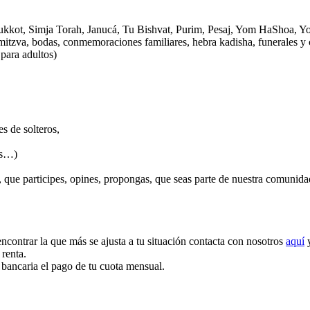
Sukkot, Simja Torah, Janucá, Tu Bishvat, Purim, Pesaj, Yom HaShoa, 
at mitzva, bodas, conmemoraciones familiares, hebra kadisha, funerales 
para adultos)
s de solteros,
es…)
 que participes, opines, propongas, que seas parte de nuestra comunida
ontrar la que más se ajusta a tu situación contacta con nosotros
aquí
y
 renta.
 bancaria el pago de tu cuota mensual.