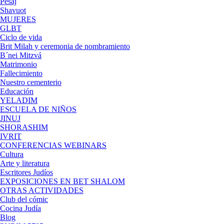
Pésaj
Shavuot
MUJERES
GLBT
Ciclo de vida
Brit Milah y ceremonia de nombramiento
B´nei Mitzvá
Matrimonio
Fallecimiento
Nuestro cementerio
Educación
YELADIM
ESCUELA DE NIÑOS
JINUJ
SHORASHIM
IVRIT
CONFERENCIAS WEBINARS
Cultura
Arte y literatura
Escritores Judíos
EXPOSICIONES EN BET SHALOM
OTRAS ACTIVIDADES
Club del cómic
Cocina Judía
Blog