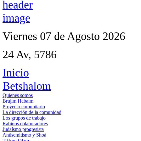
Viernes 07 de Agosto 2026
24 Av, 5786
Inicio
Betshalom
Quienes somos
Brujim Habaim
Proyecto comunitario
La dirección de la comunidad
Los grupos de trabajo
Rabinos colaboradores
Judaísmo progresista
Antisemitismo y Shoá
Tikkun Olam