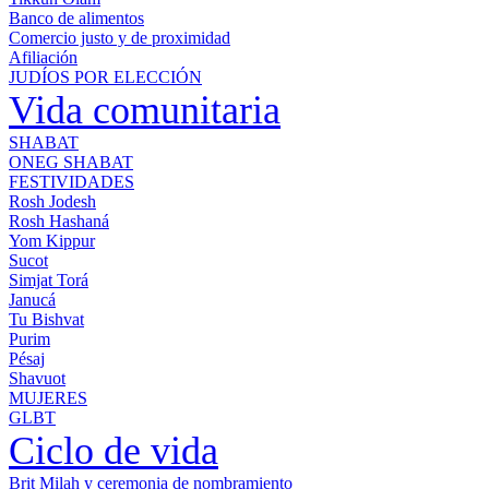
Banco de alimentos
Comercio justo y de proximidad
Afiliación
JUDÍOS POR ELECCIÓN
Vida comunitaria
SHABAT
ONEG SHABAT
FESTIVIDADES
Rosh Jodesh
Rosh Hashaná
Yom Kippur
Sucot
Simjat Torá
Janucá
Tu Bishvat
Purim
Pésaj
Shavuot
MUJERES
GLBT
Ciclo de vida
Brit Milah y ceremonia de nombramiento