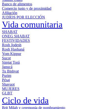
Banco de alimentos
Comercio justo y de proximidad
Afiliación
JUDÍOS POR ELECCIÓN
Vida comunitaria
SHABAT
ONEG SHABAT
FESTIVIDADES
Rosh Jodesh
Rosh Hashaná
Yom Kippur
Sucot
Simjat Torá
Janucá
Tu Bishvat
Purim
Pésaj
Shavuot
MUJERES
GLBT
Ciclo de vida
Brit Milah y ceremonia de nombramiento