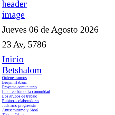
Jueves 06 de Agosto 2026
23 Av, 5786
Inicio
Betshalom
Quienes somos
Brujim Habaim
Proyecto comunitario
La dirección de la comunidad
Los grupos de trabajo
Rabinos colaboradores
Judaísmo progresista
Antisemitismo y Shoá
Tikkun Olam