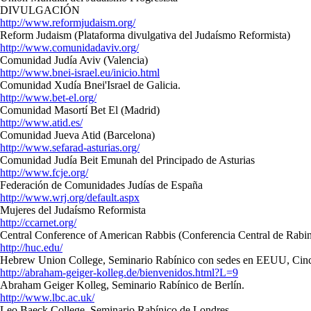
DIVULGACIÓN
http://www.reformjudaism.org/
Reform Judaism
(Plataforma divulgativa del Judaísmo Reformista)
http://www.comunidadaviv.org/
Comunidad Judía Aviv
(Valencia)
http://www.bnei-israel.eu/inicio.html
Comunidad Xudía Bnei'Israel de Galicia.
http://www.bet-el.org/
Comunidad Masortí Bet El
(Madrid)
http://www.atid.es/
Comunidad Jueva Atid
(Barcelona)
http://www.sefarad-asturias.org/
Comunidad Judía Beit Emunah del Principado de Asturias
http://www.fcje.org/
Federación de Comunidades Judías de España
http://www.wrj.org/default.aspx
Mujeres del Judaísmo Reformista
http://ccarnet.org/
Central Conference of American Rabbis (
Conferencia Central de Rabi
http://huc.edu/
Hebrew Union College, Seminario Rabínico con sedes en EEUU, Cinci
http://abraham-geiger-kolleg.de/bienvenidos.html?L=9
Abraham Geiger Kolleg, Seminario Rabínico de Berlín.
http://www.lbc.ac.uk/
Leo Baeck College, Seminario Rabínico de Londres.