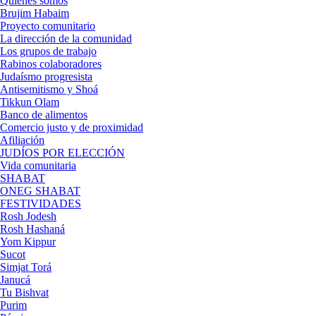
Quienes somos
Brujim Habaim
Proyecto comunitario
La dirección de la comunidad
Los grupos de trabajo
Rabinos colaboradores
Judaísmo progresista
Antisemitismo y Shoá
Tikkun Olam
Banco de alimentos
Comercio justo y de proximidad
Afiliación
JUDÍOS POR ELECCIÓN
Vida comunitaria
SHABAT
ONEG SHABAT
FESTIVIDADES
Rosh Jodesh
Rosh Hashaná
Yom Kippur
Sucot
Simjat Torá
Janucá
Tu Bishvat
Purim