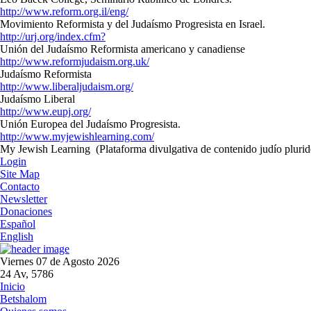
http://www.reform.org.il/eng/
Movimiento Reformista y del Judaísmo Progresista en Israel.
http://urj.org/index.cfm?
Unión del Judaísmo Reformista americano y canadiense
http://www.reformjudaism.org.uk/
Judaísmo Reformista
http://www.liberaljudaism.org/
Judaísmo Liberal
http://www.eupj.org/
Unión Europea del Judaísmo Progresista.
http://www.myjewishlearning.com/
My Jewish Learning
(Plataforma divulgativa de contenido judío pluri
Login
Site Map
Contacto
Newsletter
Donaciones
Español
English
Viernes 07 de Agosto 2026
24 Av, 5786
Inicio
Betshalom