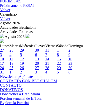
PURIM 5785
Próximamente PESAJ
Volver
Calendario
Volver
Agosto 2026
Actividades Betshalom
Actividades Externas
Agosto 2026
Lunes
Martes
Miércoles
Jueves
Viernes
Sábado
Domingo
27
28
29
30
31
1
2
3
4
5
6
7
8
9
10
11
12
13
14
15
16
17
18
19
20
21
22
23
24
25
26
27
28
29
30
31
1
2
3
4
5
6
Newsletter
¡Apúntate ahora!
CONTACTA CON BET SHALOM
CONTACTO
DONATIVOS
Donaciones a Bet Shalom
Porción semanal de la Torà
Explore la Parashá