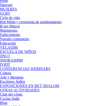
Pésaj
Shavuot
MUJERES
GLBT
Ciclo de vida
Brit Milah y ceremonia de nombramiento
B´nei Mitzvá
Matrimonio
Fallecimiento
Nuestro cementerio
Educación
YELADIM
ESCUELA DE NIÑOS
JINUJ
SHORASHIM
IVRIT
CONFERENCIAS WEBINARS
Cultura
Arte y literatura
Escritores Judíos
EXPOSICIONES EN BET SHALOM
OTRAS ACTIVIDADES
Club del cómic
Cocina Judía
Blog