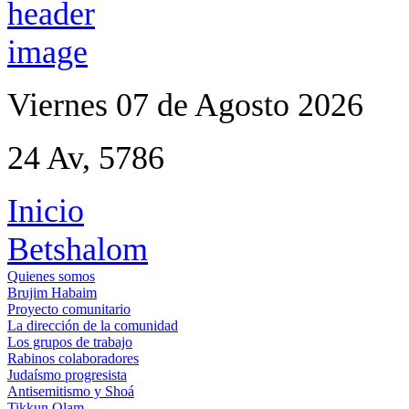
Viernes 07 de Agosto 2026
24 Av, 5786
Inicio
Betshalom
Quienes somos
Brujim Habaim
Proyecto comunitario
La dirección de la comunidad
Los grupos de trabajo
Rabinos colaboradores
Judaísmo progresista
Antisemitismo y Shoá
Tikkun Olam