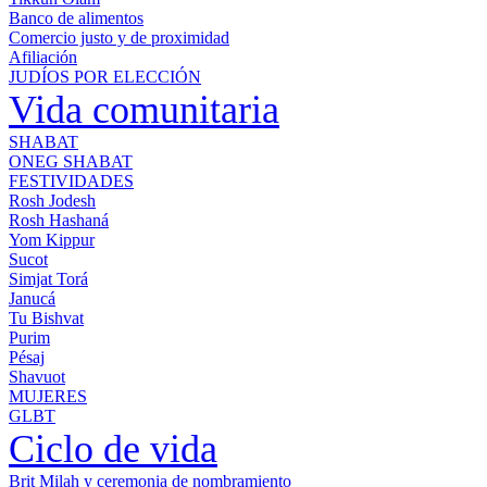
Banco de alimentos
Comercio justo y de proximidad
Afiliación
JUDÍOS POR ELECCIÓN
Vida comunitaria
SHABAT
ONEG SHABAT
FESTIVIDADES
Rosh Jodesh
Rosh Hashaná
Yom Kippur
Sucot
Simjat Torá
Janucá
Tu Bishvat
Purim
Pésaj
Shavuot
MUJERES
GLBT
Ciclo de vida
Brit Milah y ceremonia de nombramiento