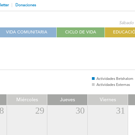
etter
Donaciones
Sábado 
VIDA COMUNITARIA
CICLO DE VIDA
EDUCACI
Actividades Betshalom
Actividades Externas
Miércoles
Jueves
Viernes
8
29
30
31