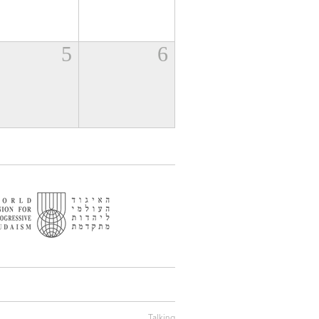
5
6
Talking