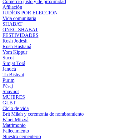
Comercio justo y de proximidad
Afiliación
JUDÍOS POR ELECCIÓN
Vida comunitaria
SHABAT
ONEG SHABAT
FESTIVIDADES
Rosh Jodesh
Rosh Hashaná
Yom Kippur
Sucot
Simjat Torá
Janucá
Tu Bishvat
Purim
Pésaj
Shavuot
MUJERES
GLBT
Ciclo de vida
Brit Milah y ceremonia de nombramiento
B´nei Mitzvá
Matrimonio
Fallecimiento
Nuestro cementerio