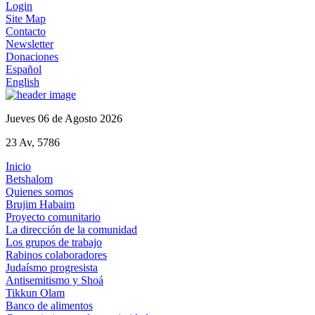
Login
Site Map
Contacto
Newsletter
Donaciones
Español
English
Jueves 06 de Agosto 2026
23 Av, 5786
Inicio
Betshalom
Quienes somos
Brujim Habaim
Proyecto comunitario
La dirección de la comunidad
Los grupos de trabajo
Rabinos colaboradores
Judaísmo progresista
Antisemitismo y Shoá
Tikkun Olam
Banco de alimentos