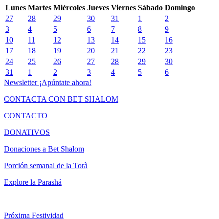
Lunes
Martes
Miércoles
Jueves
Viernes
Sábado
Domingo
27
28
29
30
31
1
2
3
4
5
6
7
8
9
10
11
12
13
14
15
16
17
18
19
20
21
22
23
24
25
26
27
28
29
30
31
1
2
3
4
5
6
Newsletter
¡Apúntate ahora!
CONTACTA CON BET SHALOM
CONTACTO
DONATIVOS
Donaciones a Bet Shalom
Porción semanal de la Torà
Explore la Parashá
Próxima Festividad