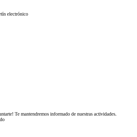
etín electrónico
puntarte! Te mantendremos informado de nuestras actividades.
ado