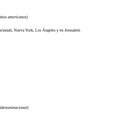
binos americanos
)
innati, Nueva York, Los Ángeles y en Jerusalem
ridenominacional)