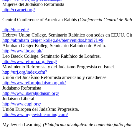
Mujeres del Judaísmo Reformista
http://ccarnet.org/
Central Conference of American Rabbis (
Conferencia Central de Ra
http://huc.edu/
Hebrew Union College, Seminario Rabínico con sedes en EEUU, Cinc
http://abraham-geiger-kolleg.de/bienvenidos.html?L=9
Abraham Geiger Kolleg, Seminario Rabínico de Berlín.
http://www.lbc.ac.uk/
Leo Baeck College, Seminario Rabínico de Londres.
http://www.reform.org.il/eng/
Movimiento Reformista y del Judaísmo Progresista en Israel.
http://urj.org/index.cfm?
Unión del Judaísmo Reformista americano y canadiense
http://www.reformjudaism.org.uk/
Judaísmo Reformista
http://www.liberaljudaism.org/
Judaísmo Liberal
http://www.eupj.org/
Unión Europea del Judaísmo Progresista.
http://www.myjewishlearning.com/
My Jewish Learning
(Plataforma divulgativa de contenido judío plu