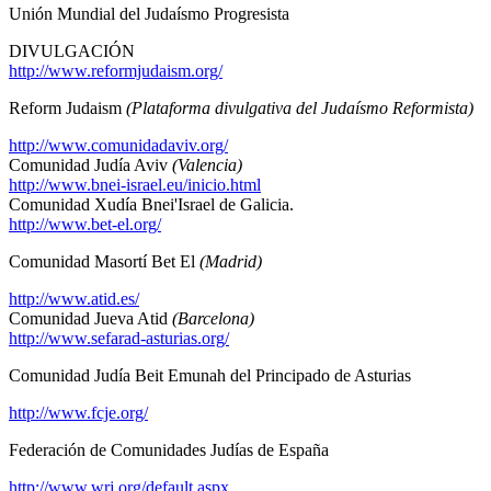
Unión Mundial del Judaísmo Progresista
DIVULGACIÓN
http://www.reformjudaism.org/
Reform Judaism
(Plataforma divulgativa del Judaísmo Reformista)
http://www.comunidadaviv.org/
Comunidad Judía Aviv
(Valencia)
http://www.bnei-israel.eu/inicio.html
Comunidad Xudía Bnei'Israel de Galicia.
http://www.bet-el.org/
Comunidad Masortí Bet El
(Madrid)
http://www.atid.es/
Comunidad Jueva Atid
(Barcelona)
http://www.sefarad-asturias.org/
Comunidad Judía Beit Emunah del Principado de Asturias
http://www.fcje.org/
Federación de Comunidades Judías de España
http://www.wrj.org/default.aspx