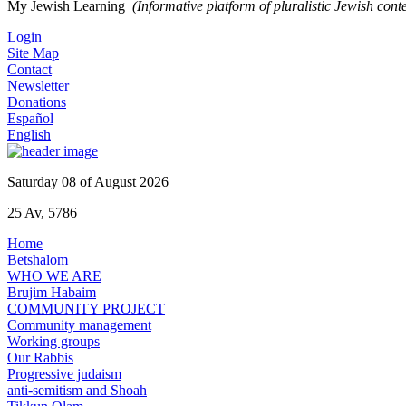
My Jewish Learning
(Informative platform of pluralistic Jewish cont
Login
Site Map
Contact
Newsletter
Donations
Español
English
Saturday 08 of August 2026
25 Av, 5786
Home
Betshalom
WHO WE ARE
Brujim Habaim
COMMUNITY PROJECT
Community management
Working groups
Our Rabbis
Progressive judaism
anti-semitism and Shoah