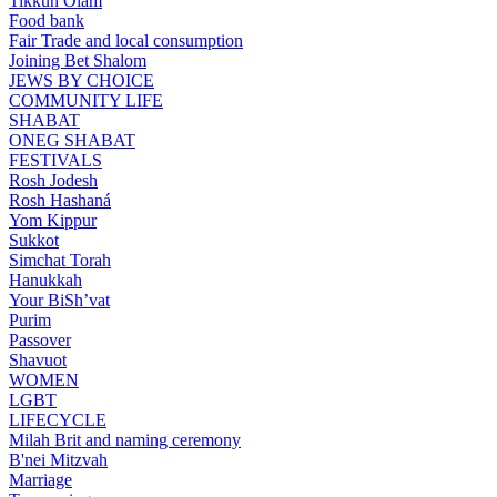
Tikkun Olam
Food bank
Fair Trade and local consumption
Joining Bet Shalom
JEWS BY CHOICE
COMMUNITY LIFE
SHABAT
ONEG SHABAT
FESTIVALS
Rosh Jodesh
Rosh Hashaná
Yom Kippur
Sukkot
Simchat Torah
Hanukkah
Your BiSh’vat
Purim
Passover
Shavuot
WOMEN
LGBT
LIFECYCLE
Milah Brit and naming ceremony
B'nei Mitzvah
Marriage