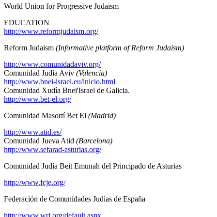
World Union for Progressive Judaism
EDUCATION
http://www.reformjudaism.org/
Reform Judaism
(Informative platform of Reform Judaism)
http://www.comunidadaviv.org/
Comunidad Judía Aviv
(Valencia)
http://www.bnei-israel.eu/inicio.html
Comunidad Xudía Bnei'Israel de Galicia.
http://www.bet-el.org/
Comunidad Masortí Bet El
(Madrid)
http://www.atid.es/
Comunidad Jueva Atid
(Barcelona)
http://www.sefarad-asturias.org/
Comunidad Judía Beit Emunah del Principado de Asturias
http://www.fcje.org/
Federación de Comunidades Judías de España
http://www.wrj.org/default.aspx