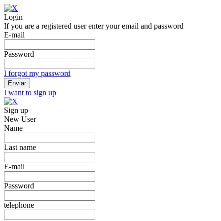
Login
If you are a registered user enter your email and password
E-mail
Password
I forgot my password
I want to sign up
Sign up
New User
Name
Last name
E-mail
Password
telephone