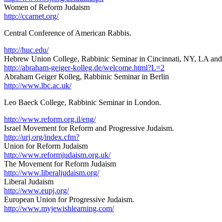
Women of Reform Judaism
http://ccarnet.org/
Central Conference of American Rabbis.
http://huc.edu/
Hebrew Union College, Rabbinic Seminar in Cincinnati, NY, LA and
http://abraham-geiger-kolleg.de/welcome.html?L=2
Abraham Geiger Kolleg, Rabbinic Seminar in Berlin
http://www.lbc.ac.uk/
Leo Baeck College, Rabbinic Seminar in London.
http://www.reform.org.il/eng/
Israel Movement for Reform and Progressive Judaism.
http://urj.org/index.cfm?
Union for Reform Judaism
http://www.reformjudaism.org.uk/
The Movement for Reform Judaism
http://www.liberaljudaism.org/
Liberal Judaism
http://www.eupj.org/
European Union for Progressive Judaism.
http://www.myjewishlearning.com/